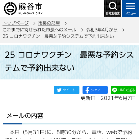
こ
の
ペ
トップページ
市長の部屋
ー
これまでに寄せられた市長へのメール
令和3年4月から
ジ
25 コロナワクチン 最悪な予約システムで予約出来ない
の
本
先
25 コロナワクチン 最悪な予約シス
文
頭
こ
で
テムで予約出来ない
こ
す
か
ら
更新日：2021年6月7日
メールの内容
本日（5月31日)に、8時30分から、電話、webで予約