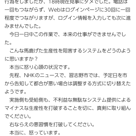
行為をしましたが、18時現在見事にダメでした。電話は
一回もつながらず、Webはログインページに30回に一回
程度でつながりますが、ログイン情報を入力しても次に進
みませんでした。
今日一日中この作業で、本来の仕事ができませんでし
た。
こんな馬鹿げた生産性を阻害するシステムをどうのよう
に思いますか？
本当に怒り心頭の状況です。
先程、NHKのニュースで、習志野市では、予定日を市
から告知して都合が悪い場合は調整する方式に切り替えた
ようです。
実施側も受給側も、不利益な無駄なシステム提供による
マイナスな生産性を打破することを切に、真剣に取り組ん
でください。
右ならえの悪習慣を打破してください。
本当に、怒っています。