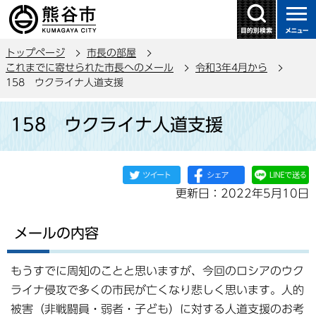
こ
の
ペ
トップページ
市長の部屋
ー
これまでに寄せられた市長へのメール
令和3年4月から
ジ
158 ウクライナ人道支援
の
本
先
158 ウクライナ人道支援
文
頭
こ
で
こ
す
か
更新日：2022年5月10日
ら
メールの内容
もうすでに周知のことと思いますが、今回のロシアのウク
ライナ侵攻で多くの市民が亡くなり悲しく思います。人的
被害（非戦闘員・弱者・子ども）に対する人道支援のお考