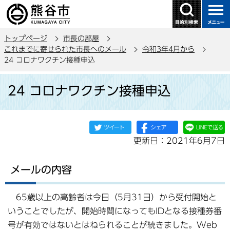
こ
の
ペ
トップページ
市長の部屋
ー
これまでに寄せられた市長へのメール
令和3年4月から
ジ
24 コロナワクチン接種申込
の
本
先
24 コロナワクチン接種申込
文
頭
こ
で
こ
す
か
更新日：2021年6月7日
ら
メールの内容
65歳以上の高齢者は今日（5月31日）から受付開始と
いうことでしたが、開始時間になってもIDとなる接種券番
号が有効ではないとはねられることが続きました。Web