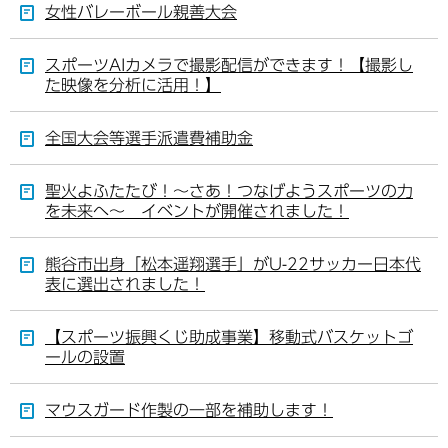
女性バレーボール親善大会
スポーツAIカメラで撮影配信ができます！【撮影し
た映像を分析に活用！】
全国大会等選手派遣費補助金
聖火よふたたび！～さあ！つなげようスポーツの力
を未来へ～ イベントが開催されました！
熊谷市出身「松本遥翔選手」がU-22サッカー日本代
表に選出されました！
【スポーツ振興くじ助成事業】移動式バスケットゴ
ールの設置
マウスガード作製の一部を補助します！