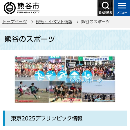
こ
の
ペ
トップページ
観光・イベント情報
熊谷のスポーツ
ー
ジ
本
熊谷のスポーツ
の
文
先
こ
頭
こ
で
か
す
ら
東京2025デフリンピック情報