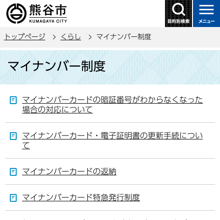
こ
の
ペ
トップページ
くらし
マイナンバー制度
ー
ジ
本
マイナンバー制度
の
文
先
こ
頭
こ
マイナンバーカードの暗証番号がわからなくなった
で
か
場合の対応について
す
ら
マイナンバーカード・電子証明書の更新手続につい
て
マイナンバーカードの返納
マイナンバーカード特急発行制度