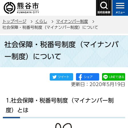
こ
の
ペ
トップページ
くらし
マイナンバー制度
ー
社会保障・税番号制度（マイナンバー制度）について
ジ
本
の
社会保障・税番号制度（マイナンバ
文
先
こ
頭
ー制度）について
こ
で
か
す
ら
更新日：2020年5月19日
1.社会保障・税番号制度（マイナンバー制
度）とは