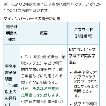
請）により2種類の電子証明書が搭載可能です。いずれか
1つだけの搭載も可能です。
マイナンバーカードの電子証明書
電子証
パスワード
明書の
概要
（暗証番号）
種類
6文字以上16文
字以下で英数字
e-Tax（国税電子申告・納
混在
税システム）などの電子
署名用
的な文書の提出を伴う電
英字は全て大
電子証
子申請などに利用される
文字でAから
明書
Zまで、数字
電子的な証明書です。
（15歳
は0から9まで
住所、氏名などを変更し
利用できま
以上の
た場合には失効します。
す。
み発行
引き続き署名用電子証明
数字のみ利用
可）