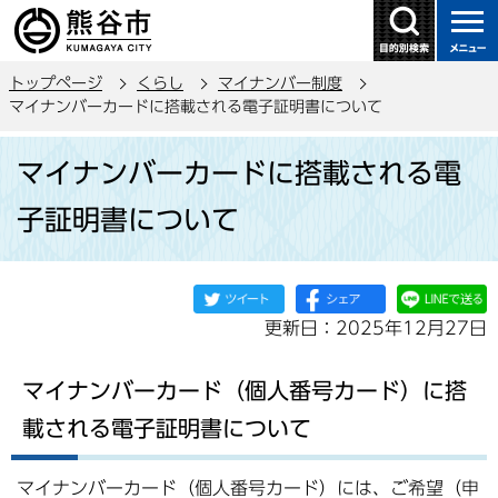
こ
の
ペ
トップページ
くらし
マイナンバー制度
ー
マイナンバーカードに搭載される電子証明書について
ジ
本
の
マイナンバーカードに搭載される電
文
先
こ
頭
子証明書について
こ
で
か
す
ら
更新日：2025年12月27日
マイナンバーカード（個人番号カード）に搭
載される電子証明書について
マイナンバーカード（個人番号カード）には、ご希望（申