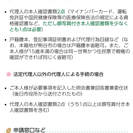
代理人の本人確認書類
2点
（マイナンバーカード、運転
免許証や国民健康保険等の医療保険各法の規定による資
格確認書など、
ただし顔写真付き本人確認書類を少なく
とも1点は必要
）
戸籍謄本、登記事項証明書および代理行為目録など（な
お、本籍地が熊谷市の場合は戸籍謄本省略可。また、ご
本人様が15歳未満の場合は同一世帯かつ住民票で親権の
確認ができれば同じく省略可）
法定代理人以外の代理人による手続の場合
ご本人様が必要事項を記入した照会書兼回答書兼委任状
（後日市役所から送付されたもの）
代理人の本人確認書類2点（うち1点以上は顔写真付き本
人確認書類を含む）
申請窓口など