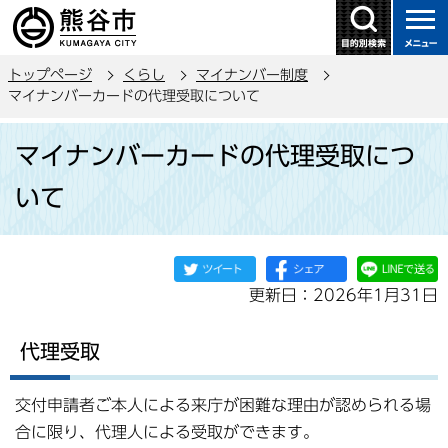
こ
の
ペ
トップページ
くらし
マイナンバー制度
ー
マイナンバーカードの代理受取について
ジ
本
の
マイナンバーカードの代理受取につ
文
先
こ
頭
いて
こ
で
か
す
ら
更新日：2026年1月31日
代理受取
交付申請者ご本人による来庁が困難な理由が認められる場
合に限り、代理人による受取ができます。