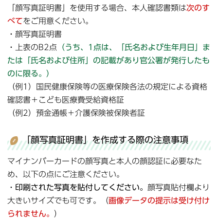
「顔写真証明書」を使用する場合、本人確認書類は
次のす
べて
をご用意ください。
・顔写真証明書
・上表のB2点
（
うち、1点は、「氏名および生年月日」ま
たは「氏名および住所」の記載があり
官公署が発行したも
のに限る。）
（例1）国民健康保険等の医療保険各法の規定による資格
確認書＋こども医療費受給資格証
（例2）預金通帳＋介護保険被保険者証
「顔写真証明書」を作成する際の注意事項
マイナンバーカードの顔写真と本人の顔認証に必要なた
め、以下の点にご注意ください。
・
印刷された写真を貼付してください。
顔写真貼付欄より
大きいサイズでも可です。（
画像データの提示は受け付け
られません。
）