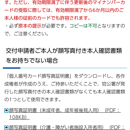
す。ただし、有効期限満了に伴う更新後のマイナンバーカ
ードの受取に際しては、有効期限満了から6か月以内のご
本人様の従前のカードでも許容されます。
・必ず
原本の提示
が必要です。
コピーは不可
となりますの
で、ご注意ください。
交付申請者ご本人が顔写真付き本人確認書類
をお持ちでない場合
「個人番号カード顔写真証明書」をダウンロードし、各作
成権者が作成のうえ、ご持参いただくことで、官公署が発
行した顔写真付きの本人確認書類がなくても本人確認書類
の1つとして使用できます。
顔写真証明書（未成年者、成年被後見人用）（PDF：
108KB）
顔写真証明書（介護・障がい者施設入所者用）（PDF：