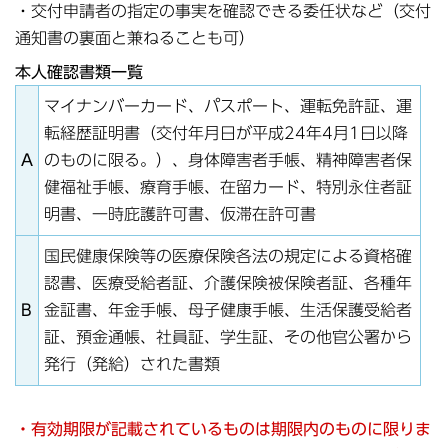
・交付申請者の指定の事実を確認できる委任状など（交付
通知書の裏面と兼ねることも可）
本人確認書類一覧
マイナンバーカード、パスポート、運転免許証、運
転経歴証明書（交付年月日が平成24年4月1日以降
A
のものに限る。）、身体障害者手帳、精神障害者保
健福祉手帳、療育手帳、在留カード、特別永住者証
明書、一時庇護許可書、仮滞在許可書
国民健康保険等の医療保険各法の規定による資格確
認書、医療受給者証、介護保険被保険者証、各種年
B
金証書、年金手帳、母子健康手帳、生活保護受給者
証、預金通帳、社員証、学生証、その他官公署から
発行（発給）された書類
・有効期限が記載されているものは期限内のものに限りま