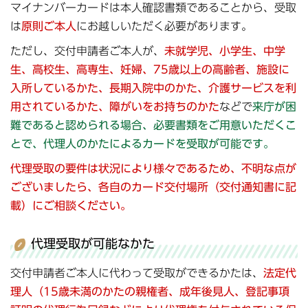
マイナンバーカードは本人確認書類であることから、受取
は
原則ご本人
にお越しいただく必要があります。
ただし、交付申請者ご本人が、
未就学児、小学生、中学
生、高校生、高専生、妊婦、75歳以上の高齢者、施設に
入所しているかた、長期入院中のかた、介護サービスを利
用されているかた、障がいをお持ちのかた
などで
来庁が困
難であると認められる場合、必要書類をご用意いただくこ
とで、代理人のかたによるカードを受取が可能です。
代理受取の要件は状況により様々であるため、不明な点が
ございましたら、
各自のカード交付場所（交付通知書に記
載）にご相談ください。
代理受取が可能なかた
交付申請者ご本人に代わって受取ができるかたは、
法定代
理人（15歳未満のかたの親権者、成年後見人、登記事項