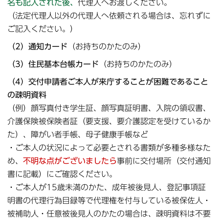
名も記入された後、
代理人へお渡しください。
（法定代理人以外の代理人へ依頼される場合は、忘れずに
ご記入ください。）
（2）通知カード
（お持ちのかたのみ）
（3）住民基本台帳カード
（お持ちのかたのみ）
（4）交付申請者ご本人が来庁することが困難であること
の疎明資料
（例）顔写真付き学生証、顔写真証明書、入院の領収書、
介護保険被保険者証（要支援、要介護認定を受けているか
た）、障がい者手帳、母子健康手帳など
・ご本人の状況によって必要とされる書類が多種多様なた
め、
不明な点がございましたら
事前に交付場所（交付通知
書に記載）にご確認ください。
・ご本人が15歳未満のかた、成年被後見人、登記事項証
明書の代理行為目録等で代理権を付与している被保佐人・
被補助人・任意被後見人のかたの場合は、疎明資料は不要