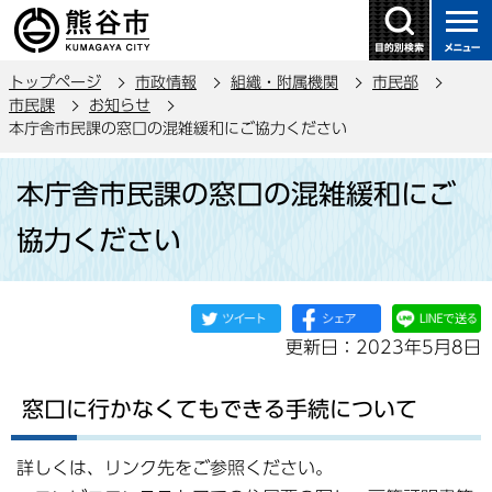
こ
の
ペ
トップページ
市政情報
組織・附属機関
市民部
ー
市民課
お知らせ
ジ
本庁舎市民課の窓口の混雑緩和にご協力ください
の
本
先
本庁舎市民課の窓口の混雑緩和にご
文
頭
こ
で
協力ください
こ
す
か
ら
更新日：2023年5月8日
窓口に行かなくてもできる手続について
詳しくは、リンク先をご参照ください。