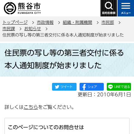
こ
の
ペ
トップページ
市政情報
組織・附属機関
市民部
ー
市民課
お知らせ
ジ
住民票の写し等の第三者交付に係る本人通知制度が始まりました
の
本
先
住民票の写し等の第三者交付に係る
文
頭
こ
で
本人通知制度が始まりました
こ
す
か
ら
更新日：2010年6月1日
詳しくは
こちら
をご覧ください。
このページについてのお問合せは