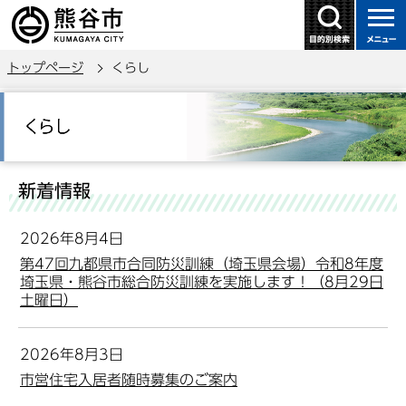
こ
の
ペ
トップページ
くらし
ー
ジ
本
の
文
先
こ
頭
こ
新着情報
で
か
す
ら
2026年8月4日
第47回九都県市合同防災訓練（埼玉県会場）令和8年度
埼玉県・熊谷市総合防災訓練を実施します！（8月29日
土曜日）
2026年8月3日
市営住宅入居者随時募集のご案内