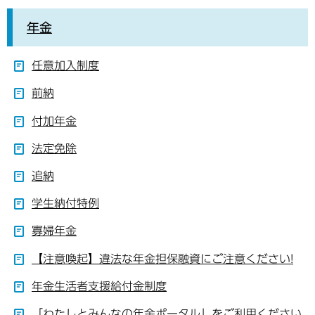
年金
任意加入制度
前納
付加年金
法定免除
追納
学生納付特例
寡婦年金
【注意喚起】違法な年金担保融資にご注意ください!
年金生活者支援給付金制度
「わたしとみんなの年金ポータル」をご利用ください