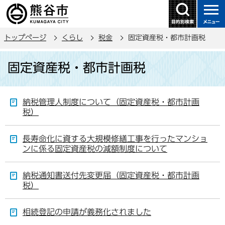
こ
の
ペ
トップページ
くらし
税金
固定資産税・都市計画税
ー
ジ
本
固定資産税・都市計画税
の
文
先
こ
頭
こ
納税管理人制度について（固定資産税・都市計画
で
か
税）
す
ら
長寿命化に資する大規模修繕工事を行ったマンショ
ンに係る固定資産税の減額制度について
納税通知書送付先変更届（固定資産税・都市計画
税）
相続登記の申請が義務化されました