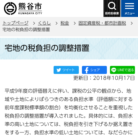
こ
の
ペ
トップページ
くらし
税金
固定資産税・都市計画税
ー
宅地の税負担の調整措置
ジ
本
の
宅地の税負担の調整措置
文
先
こ
頭
こ
で
か
す
更新日：2018年10月17日
ら
平成9年度の評価替えに伴い、課税の公平の観点から、地
域や土地によりばらつきのある負担水準（評価額に対する
前年度課税標準額の割合）を均衡化させることを重視した
税負担の調整措置が導入されました。具体的には、負担水
準の高い土地については、税負担を引き下げるか据え置き
をする一方、負担水準の低い土地については、なだらかに