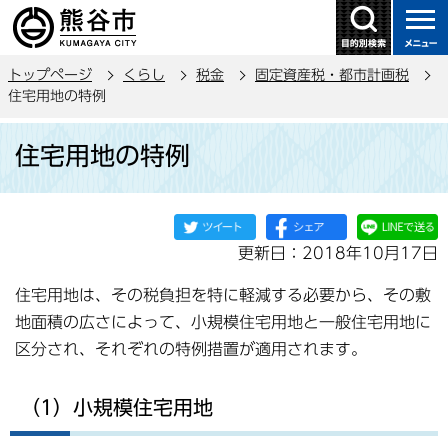
こ
の
ペ
トップページ
くらし
税金
固定資産税・都市計画税
ー
住宅用地の特例
ジ
本
の
住宅用地の特例
文
先
こ
頭
こ
で
か
す
更新日：2018年10月17日
ら
住宅用地は、その税負担を特に軽減する必要から、その敷
地面積の広さによって、小規模住宅用地と一般住宅用地に
区分され、それぞれの特例措置が適用されます。
（1）小規模住宅用地