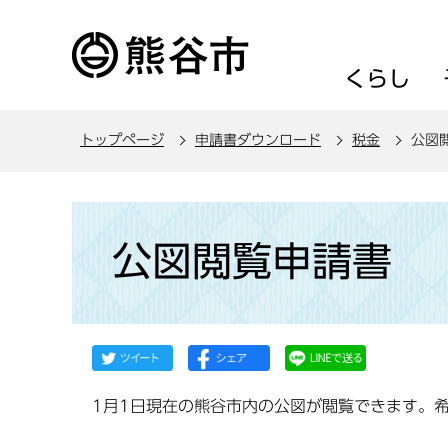
こ
の
ペ
くらし
ー
ジ
トップページ
申請書ダウンロード
税金
公図
の
先
頭
本
で
文
公図閲覧申請書
す
こ
こ
か
ら
1月1日現在の熊谷市内の公図が閲覧できます。