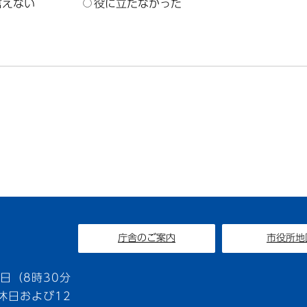
言えない
役に立たなかった
庁舎のご案内
市役所地
1
日（8時30分
休日および12