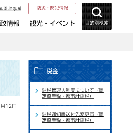
防災・防犯情報
ultilingual
目的別検索
市政情報
観光・イベント
税金
納税管理人制度について（固
定資産税・都市計画税）
1月12日
納税通知書送付先変更届（固
定資産税・都市計画税）