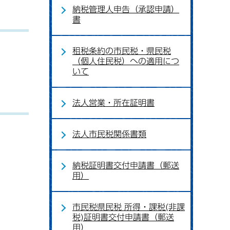
納税管理人申告（承認申請）
書
租税条約の市民税・県民税
（個人住民税）への適用につ
いて
法人営業・所在証明書
法人市民税関係書類
納税証明書交付申請書（郵送
用）
市民税県民税 所得・課税(非課
税)証明書交付申請書（郵送
用）