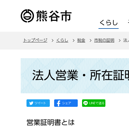
こ
の
ペ
くらし
ー
ジ
トップページ
くらし
税金
市税の証明
法
の
先
頭
本
で
文
法人営業・所在証
す
こ
こ
か
ら
営業証明書とは