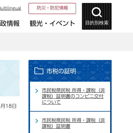
防災・防犯情報
ultilingual
目的別検索
市政情報
観光・イベント
市税の証明
市民税県民税 所得・課税（非
課税）証明書のコンビニ交付
について
6月18日
市民税県民税 所得・課税（非
課税）証明書