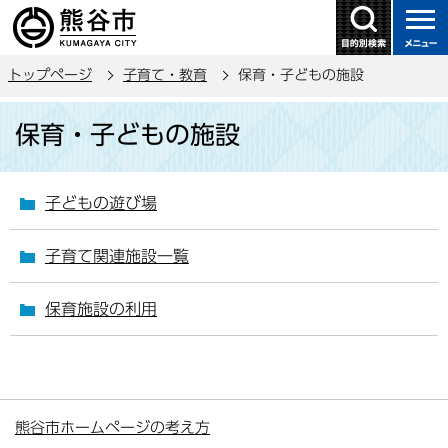
こ
の
ペ
トップページ
子育て・教育
保育・子どもの施設
ー
ジ
本
保育・子どもの施設
の
文
先
こ
頭
こ
子どもの遊び場
で
か
す
ら
子育て関連施設一覧
保育施設の利用
熊谷市ホームページの考え方