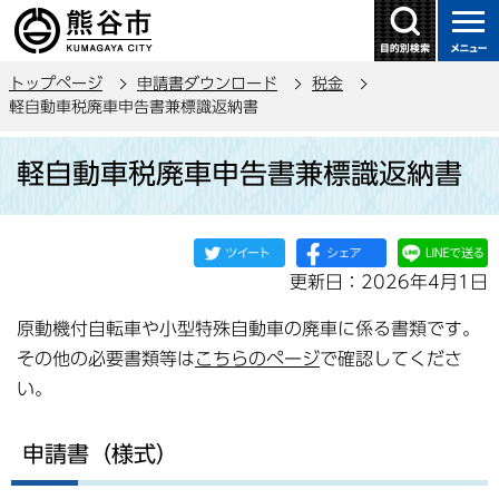
こ
の
ペ
トップページ
申請書ダウンロード
税金
ー
軽自動車税廃車申告書兼標識返納書
ジ
本
の
軽自動車税廃車申告書兼標識返納書
文
先
こ
頭
こ
で
か
す
更新日：2026年4月1日
ら
原動機付自転車や小型特殊自動車の廃車に係る書類です。
その他の必要書類等は
こちらのページ
で確認してくださ
い。
申請書（様式）