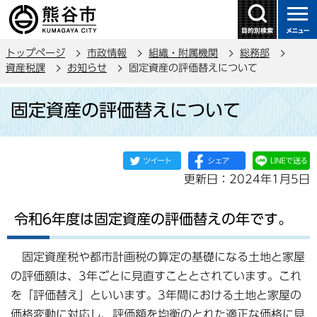
こ
の
ペ
トップページ
市政情報
組織・附属機関
総務部
ー
資産税課
お知らせ
固定資産の評価替えについて
ジ
本
の
固定資産の評価替えについて
文
先
こ
頭
こ
で
か
す
更新日：2024年1月5日
ら
令和6年度は固定資産の評価替えの年です。
固定資産税や都市計画税の算定の基礎になる土地と家屋
の評価額は、3年ごとに見直すこととされています。これ
を「評価替え」といいます。3年間における土地と家屋の
価格変動に対応し、評価額を均衡のとれた適正な価格に見