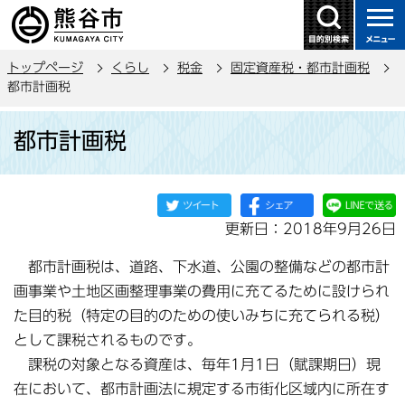
こ
の
ペ
トップページ
くらし
税金
固定資産税・都市計画税
ー
都市計画税
ジ
本
の
都市計画税
文
先
こ
頭
こ
で
か
す
更新日：2018年9月26日
ら
都市計画税は、道路、下水道、公園の整備などの都市計
画事業や土地区画整理事業の費用に充てるために設けられ
た目的税（特定の目的のための使いみちに充てられる税）
として課税されるものです。
課税の対象となる資産は、毎年1月1日（賦課期日）現
在において、都市計画法に規定する市街化区域内に所在す