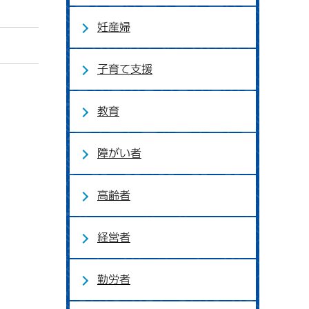
妊産婦
子育て支援
教育
障がい者
高齢者
経営者
勤労者