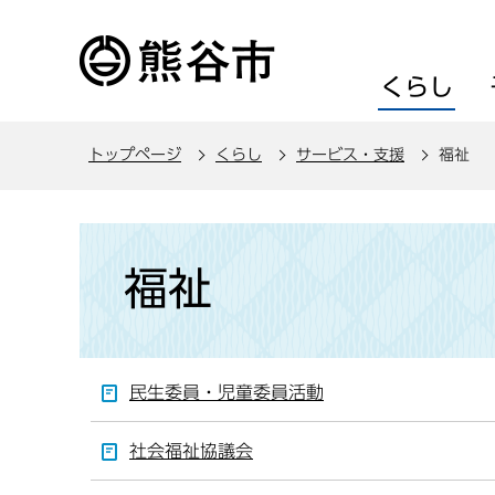
こ
の
ペ
くらし
ー
ジ
トップページ
くらし
サービス・支援
福祉
の
先
頭
本
で
文
福祉
す
こ
こ
か
ら
民生委員・児童委員活動
社会福祉協議会