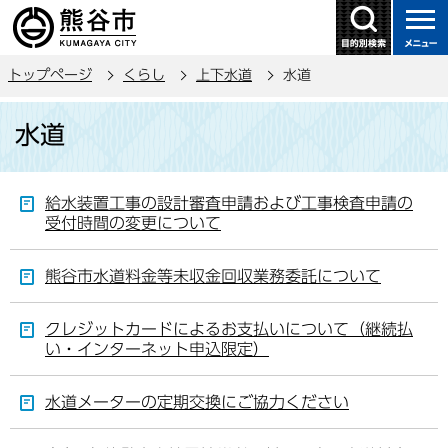
こ
の
ペ
トップページ
くらし
上下水道
水道
ー
ジ
本
水道
の
文
先
こ
頭
こ
給水装置工事の設計審査申請および工事検査申請の
で
か
受付時間の変更について
す
ら
熊谷市水道料金等未収金回収業務委託について
クレジットカードによるお支払いについて（継続払
い・インターネット申込限定）
水道メーターの定期交換にご協力ください