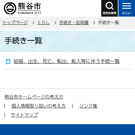
こ
の
ペ
トップページ
くらし
手続き・証明書
手続き一覧
ー
ジ
本
手続き一覧
の
文
先
こ
頭
こ
結婚、出生、死亡、転出、転入等に伴う手続一覧
で
か
す
ら
熊谷市ホームページの考え方
個人情報取り扱いの考え方
リンク集
サイトマップ