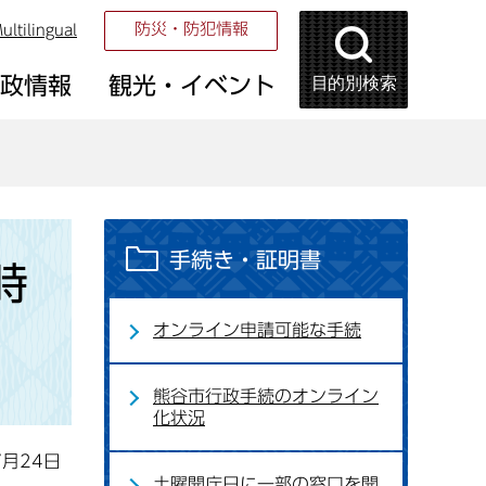
防災・防犯情報
ultilingual
目的別検索
市政情報
観光・イベント
手続き・証明書
時
オンライン申請可能な手続
熊谷市行政手続のオンライン
化状況
7月24日
土曜開庁日に一部の窓口を開