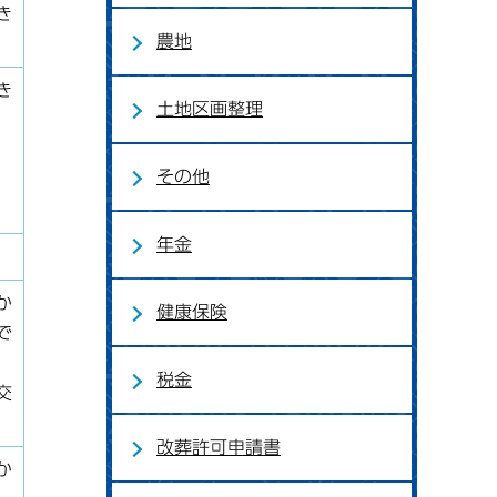
き
農地
き
土地区画整理
その他
年金
か
健康保険
で
税金
交
改葬許可申請書
か