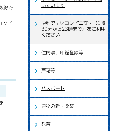
いています
取得で
便利で早いコンビニ交付（6時
コンビ
30分から23時まで）をご利用
ください
住民票、印鑑登録等
戸籍等
パスポート
き
建物の新・改築
教育