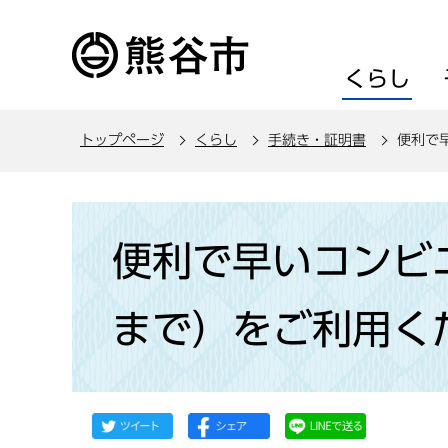
こ
の
ペ
くらし
ー
ジ
トップページ
くらし
手続き・証明書
便利で
の
先
頭
本
で
文
便利で早いコンビニ
す
こ
こ
まで）をご利用く
か
ら