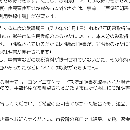
分を取得できます。ただし、除附票については取得できません
意）住民票住所地が熊谷市以外のかたは、事前に「戸籍証明書
利用登録申請」が必要です。
とする年度の賦課期日（その年の1月1日）および証明書取得
おいて熊谷市に住民登録のあるかたについて、
本人分のみ
取得
す。（課税されているかたには課税証明書が、非課税のかたに
税証明書が発行されます）
し、申告書などの課税資料が提出されていないかた、その他特
由のあるかたなどについては取得ができません。
る場合でも、コンビニ交付サービスで証明書を取得された場合
ので
、手数料免除を希望されるかたは市役所の窓口にて証明書
得してください。ご希望の証明書でなかった場合でも、返品、
店員へお知らせください。市役所の窓口では返品、交換、返金