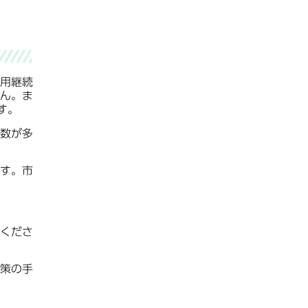
用継続
ん。ま
す。
数が多
す。市
くださ
策の手