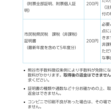
たの
（附票全部証明、附票個人証
200円
（注
明）
付の
必要
点に
市民税県民税 課税（非課税）
きま
証明書
200円
非課
（最新年度を含めて5年度分）
ただ
な事
熊谷市手数料徴収条例により手数料が免除にな
数料がかかります。
取得後の返金はできません
求ください。
証明書の種類や通数など十分お確かめの上、取
返金はできません。
コンビニで印刷不良があった場合は、その場で
ません。