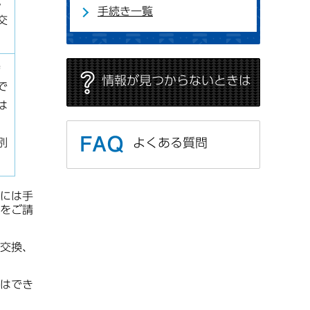
。
手続き一覧
交
時
情報が見つからないときは
で
は
よくある質問
別
には手
をご請
交換、
はでき