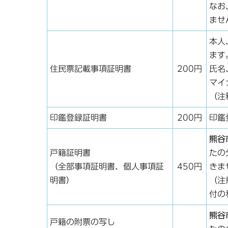
なお
ませ
本人
ます
住民票記載事項証明書
200円
氏名
マイ
（注
印鑑登録証明書
200円
印鑑
熊谷
戸籍証明書
たの
（全部事項証明書、個人事項証
450円
きま
明書）
（注
付の
熊谷
戸籍の附票の写し