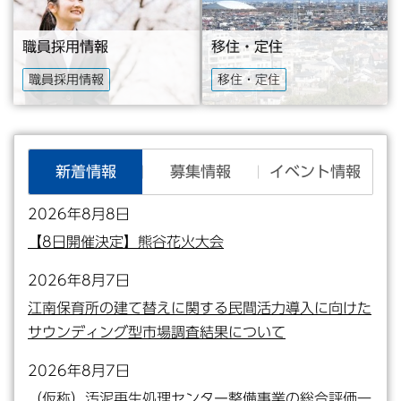
職員採用情報
移住・定住
職員採用情報
移住・定住
新
新着情報
募集情報
イベント情報
着
2026年8月8日
情
【8日開催決定】熊谷花火大会
報
2026年8月7日
江南保育所の建て替えに関する民間活力導入に向けた
サウンディング型市場調査結果について
2026年8月7日
（仮称）汚泥再生処理センター整備事業の総合評価一