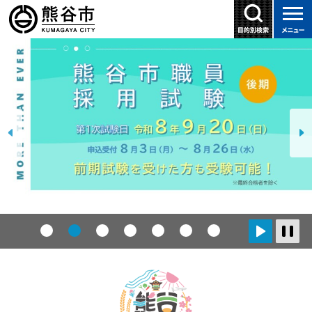
こ
の
ペ
本
ー
文
ジ
こ
の
こ
先
か
頭
ら
で
す