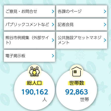
市
ご意見・お問合せ
各課のページ
政
情
パブリックコメントなど
記者会見
報
熊谷市例規集（外部サイ
公共施設アセットマネジ
ト）
メント
電子掲示板
総人口
世帯数
190,162
92,863
人
世帯