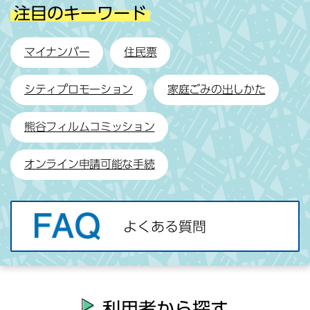
・
注目のキーワード
よ
マイナンバー
住民票
く
あ
シティプロモーション
家庭ごみの出しかた
る
質
熊谷フィルムコミッション
問
オンライン申請可能な手続
よくある質問
利用者
から探す