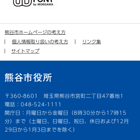
の
広
告
熊谷市ホームページの考え方
個人情報取り扱いの考え方
リンク集
サイトマップ
〒360-8601 埼玉県熊谷市宮町二丁目47番地1
電話：048-524-1111
開庁日：月曜日から金曜日（8時30分から17時15
分）まで（土曜日、日曜日、祝日、休日および12月
29日から1月3日までを除く）