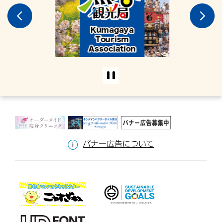
広
告
バナー広告について
そ
の
ほ
か