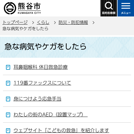
こ
の
ペ
トップページ
くらし
防災・防犯情報
ー
急な病気やケガをしたら
ジ
本
の
急な病気やケガをしたら
文
先
こ
頭
こ
で
耳鼻咽喉科 休日救急診療
か
す
ら
119番ファックスについて
身につけよう応急手当
わたしの街のAED（設置マップ）
ウェブサイト「こどもの救急」を紹介します