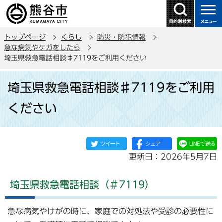
こ
の
ペ
トップページ
くらし
防災・防犯情報
ー
急な病気やケガをしたら
ジ
埼玉県救急電話相談♯7119をご利用ください
の
本
先
埼玉県救急電話相談♯7119をご利用
文
頭
こ
で
ください
こ
す
か
ら
更新日：2026年5月7日
埼玉県救急電話相談（＃7119）
急な病気やけがの時に、家庭での対処法や受診の必要性に