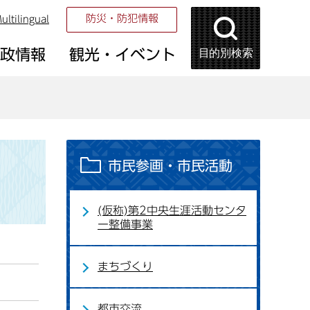
防災・防犯情報
ultilingual
目的別検索
市政情報
観光・イベント
市民参画・市民活動
(仮称)第2中央生涯活動センタ
ー整備事業
まちづくり
都市交流