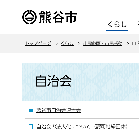
こ
の
ペ
くらし
ー
ジ
トップページ
くらし
市民参画・市民活動
自
の
先
頭
本
で
文
自治会
す
こ
こ
か
ら
熊谷市自治会連合会
自治会の法人化について（認可地縁団体）