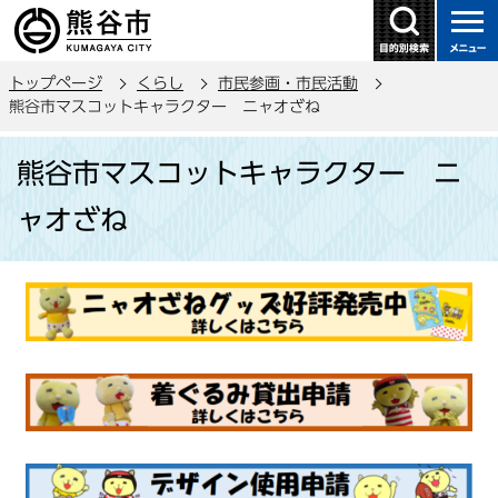
こ
の
ペ
トップページ
くらし
市民参画・市民活動
ー
熊谷市マスコットキャラクター ニャオざね
ジ
本
の
熊谷市マスコットキャラクター ニ
文
先
こ
頭
ャオざね
こ
で
か
す
ら