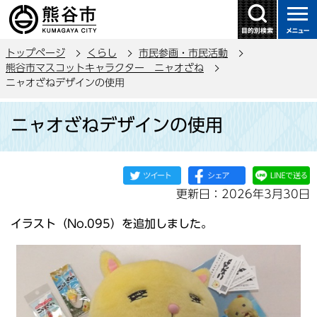
こ
の
ペ
トップページ
くらし
市民参画・市民活動
ー
熊谷市マスコットキャラクター ニャオざね
ジ
ニャオざねデザインの使用
の
本
先
ニャオざねデザインの使用
文
頭
こ
で
こ
す
か
更新日：2026年3月30日
ら
イラスト（No.095
）を追加しました。