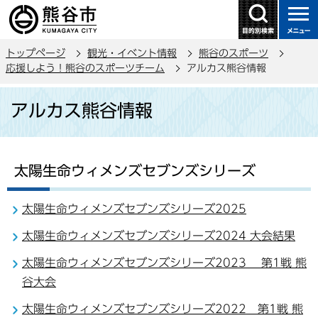
こ
の
ペ
トップページ
観光・イベント情報
熊谷のスポーツ
ー
応援しよう！熊谷のスポーツチーム
アルカス熊谷情報
ジ
本
の
アルカス熊谷情報
文
先
こ
頭
こ
で
か
す
太陽生命ウィメンズセブンズシリーズ
ら
太陽生命ウィメンズセブンズシリーズ2025
太陽生命ウィメンズセブンズシリーズ2024 大会結果
太陽生命ウィメンズセブンズシリーズ2023 第1戦 熊
谷大会
太陽生命ウィメンズセブンズシリーズ2022 第1戦 熊