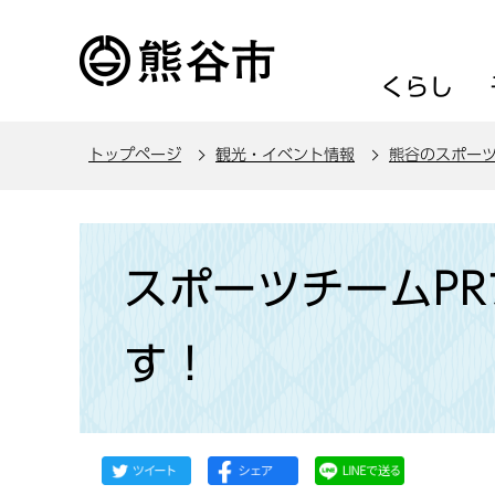
こ
の
ペ
くらし
ー
ジ
トップページ
観光・イベント情報
熊谷のスポー
の
先
頭
本
で
文
スポーツチームP
す
こ
こ
す！
か
ら