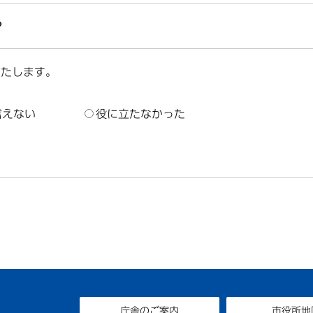
？
いたします。
言えない
役に立たなかった
庁舎のご案内
市役所地