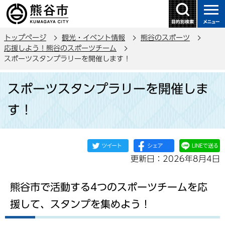
こ
の
ペ
トップページ
観光・イベント情報
熊谷のスポーツ
ー
応援しよう！熊谷のスポーツチーム
ジ
スポーツスタンプラリーを開催します！
の
本
先
スポーツスタンプラリーを開催しま
文
頭
こ
で
す！
こ
す
か
ら
更新日：2026年8月4日
熊谷市で活動する4つのスポーツチームを応
援して、スタンプを集めよう！