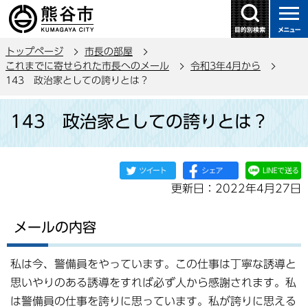
こ
の
ペ
トップページ
市長の部屋
ー
これまでに寄せられた市長へのメール
令和3年4月から
ジ
143 政治家としての誇りとは？
の
本
先
143 政治家としての誇りとは？
文
頭
こ
で
こ
す
か
更新日：2022年4月27日
ら
メールの内容
私は今、警備員をやっています。この仕事は丁寧な誘導と
思いやりのある誘導をすれば必ず人から感謝されます。私
は警備員の仕事を誇りに思っています。私が誇りに思える