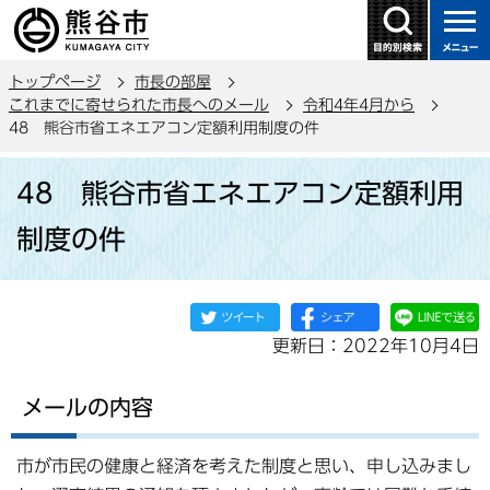
こ
の
ペ
トップページ
市長の部屋
ー
これまでに寄せられた市長へのメール
令和4年4月から
ジ
48 熊谷市省エネエアコン定額利用制度の件
の
本
先
48 熊谷市省エネエアコン定額利用
文
頭
こ
で
制度の件
こ
す
か
ら
更新日：2022年10月4日
メールの内容
市が市民の健康と経済を考えた制度と思い、申し込みまし