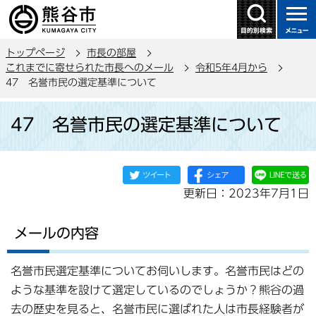
こ
の
ペ
トップページ
市長の部屋
ー
これまでに寄せられた市長へのメール
令和5年4月から
ジ
47 名誉市民の選定基準について
の
本
先
47 名誉市民の選定基準について
文
頭
こ
で
こ
す
か
更新日：2023年7月1日
ら
メールの内容
名誉市民選定基準についてお伺いします。名誉市民はどの
ような基準を設けて選定しているのでしょうか？熊谷の過
去の歴史を見ると、名誉市民に選ばれた人は市長経験者が