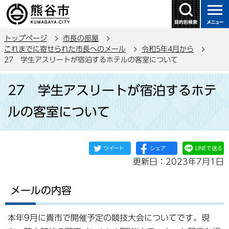
こ
の
ペ
トップページ
市長の部屋
ー
これまでに寄せられた市長へのメール
令和5年4月から
ジ
27 学生アスリートが宿泊するホテルの客室について
の
本
先
27 学生アスリートが宿泊するホテ
文
頭
こ
で
ルの客室について
こ
す
か
ら
更新日：2023年7月1日
メールの内容
本年9月に貴市で開催予定の競技大会についてです。現