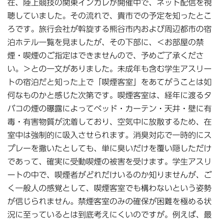
在、陸上競技の関東インカレが開催中で、ネット配信を視
聴していました。その流れで、貴市での予定を知ったとこ
ろです。旅行会社が斡旋する熊谷市内および周辺都市の宿
泊ホテル一覧を見ましたが、その下部に、＜お部屋の禁
煙・喫煙のご指定はできませんので、予めご了承くださ
い。＞との一文がありました。未成年も含む学生アスリー
トの宿泊だと知った上で「喫煙客室」をあてがうことは如
何なものかと感じた次第です。喫煙客室は、経年に渡るタ
バコの煙の曝露によってベッド・カーテン・天井・壁に有
毒・有害物質が沈着しており、空気中に放散するため、在
室中は強制的に吸入させられます。消臭対応で一時的にス
プレーを撒いたとしても、単に臭いだけを覆い隠しただけ
であって、確実に受動喫煙の被害を受けます。学生アスリ
ートの中で、喫煙者がどれだけいるのか知りませんが、ご
く一般人の感覚として、喫煙客室でも構わないという姿勢
が信じられません。禁煙客室のみの確保が困難を極める状
況に至っているとは到底考えにくいのですが。例えば、最