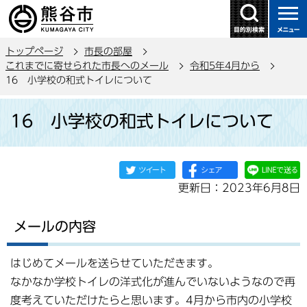
こ
の
ペ
トップページ
市長の部屋
ー
これまでに寄せられた市長へのメール
令和5年4月から
ジ
16 小学校の和式トイレについて
の
本
先
16 小学校の和式トイレについて
文
頭
こ
で
こ
す
か
更新日：2023年6月8日
ら
メールの内容
はじめてメールを送らせていただきます。
なかなか学校トイレの洋式化が進んでいないようなので再
度考えていただけたらと思います。4月から市内の小学校