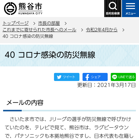
こ
の
ペ
トップページ
市長の部屋
ー
これまでに寄せられた市長へのメール
令和2年4月から
ジ
40 コロナ感染の防災無線
の
本
先
40 コロナ感染の防災無線
文
頭
こ
で
こ
す
か
更新日：2021年3月17日
ら
メールの内容
さいたま市では、Jリーグの選手が防災無線で呼びかけ
ていたのを、テレビで見て、熊谷市は、ラグビータウン
で、パナソニックも本拠地熊谷ですし、日本代表も在籍し