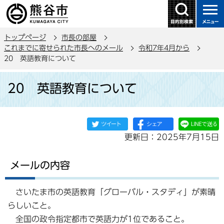
こ
の
ペ
トップページ
市長の部屋
ー
これまでに寄せられた市長へのメール
令和7年4月から
ジ
20 英語教育について
の
本
先
20 英語教育について
文
頭
こ
で
こ
す
か
更新日：2025年7月15日
ら
メールの内容
さいたま市の英語教育「グローバル・スタディ」が素晴
らしいこと。
全国の政令指定都市で英語力が1位であること。