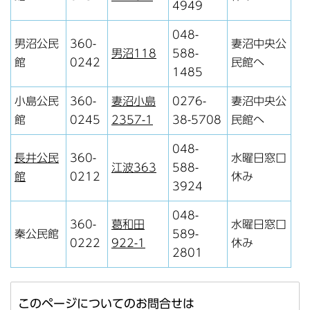
4949
048-
男沼公民
360-
妻沼中央公
男沼118
588-
館
0242
民館へ
1485
小島公民
360-
妻沼小島
0276-
妻沼中央公
館
0245
2357-1
38-5708
民館へ
048-
長井公民
360-
水曜日窓口
江波363
588-
館
0212
休み
3924
048-
360-
葛和田
水曜日窓口
秦公民館
589-
0222
922-1
休み
2801
このページについてのお問合せは