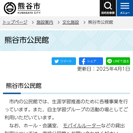
こ
の
ペ
トップページ
施設案内
文化施設
熊谷市公民館
ー
ジ
本
熊谷市公民館
の
文
先
こ
頭
こ
で
か
更新日：2025年4月1日
す
ら
熊谷市公民館
市内の公民館では、生涯学習推進のために各種事業を行
っています。また、自主学習グループの活動の場としてご
利用いただいています。
なお、ホール・会議室、
モバイルルーター
などの貸出