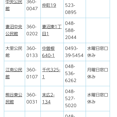
中央公民
360-
仲町19
523-
館
0047
0895
048-
妻沼中央
360-
妻沼東1丁
588-
公民館
0202
目1
2044
大里公民
360-
中曽根
0493-
水曜日窓口
館
0133
640-1
39-5454
休み
048-
江南公民
360-
千代325-
月曜日窓口
536-
館
0107
1
休み
6262
048-
熊谷東公
360-
末広2-
水曜日窓口
527-
民館
0031
134
休み
5020
048-