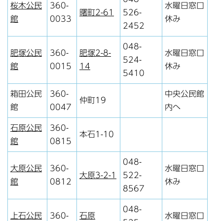
桜木公民
360-
水曜日窓口
曙町2-61
526-
館
0033
休み
2452
048-
肥塚公民
360-
肥塚2-8-
水曜日窓口
524-
館
0015
14
休み
5410
箱田公民
360-
中央公民館
仲町19
館
0047
内へ
石原公民
360-
本石1-10
館
0815
048-
大原公民
360-
水曜日窓口
大原3-2-1
522-
館
0812
休み
8567
048-
上石公民
360-
石原
水曜日窓口