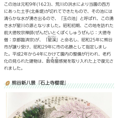
この池は元和9年(1623)、荒川の洪水により当園の西方
にあった土手(北条堤)が切れてできたもので、その池には
清らかな水が湧き出るので、「玉の池」と呼ばれ、この湧
き水が星川の源となりました。昭和初期、この地を訪れた
前大徳牧宗禅師(ぜんだいとくぼくしゅうぜんじ：大徳寺
せいけい
僧：京都臨済宗)が、「
星溪
」と命名し、昭和25年に熊谷
市が譲り受け、昭和29年に市の名勝として指定しまし
た。平成2年から4年にかけて園内の整備が行われ、老朽
すきや
化の見られた建物は、
数奇屋
感覚を取り入れた上で復元さ
れました。
熊谷新八景『石上寺櫻堤』