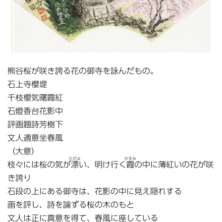
熊谷桜が咲き誇る花の御寺を詠んだもの。
石上寺櫻堤
千枝櫻気曙霞紅
石燈香台花影中
評画題詩芳樹下
文人適意坐春風
（大意）
ただよ
かすみ
枝々には桜の気が
漂
い、明け行く
霞
の中に薄紅いの花が咲
き誇り
石段の上にある御寺は、花影の中に見え隠れする
画を評し、詩を論ずる桜の木のもと
文人は正に真意を得て、春風に座している