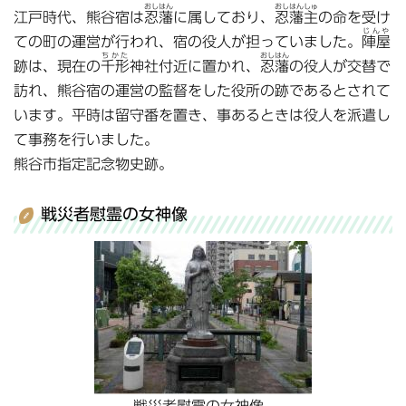
おしはん
おしはんしゅ
江戸時代、熊谷宿は
忍藩
に属しており、
忍藩主
の命を受け
じんや
ての町の運営が行われ、宿の役人が担っていました。
陣屋
ちかた
おしはん
跡は、現在の
千形
神社付近に置かれ、
忍藩
の役人が交替で
訪れ、熊谷宿の運営の監督をした役所の跡であるとされて
います。平時は留守番を置き、事あるときは役人を派遣し
て事務を行いました。
熊谷市指定記念物史跡。
戦災者慰霊の女神像