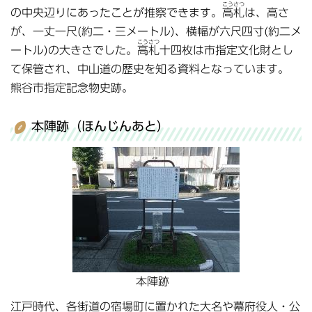
こうさつ
の中央辺りにあったことが推察できます。
高札
は、高さ
が、一丈一尺(約二・三メートル)、横幅が六尺四寸(約二メ
こうさつ
ートル)の大きさでした。
高札
十四枚は市指定文化財とし
て保管され、中山道の歴史を知る資料となっています。
熊谷市指定記念物史跡。
本陣跡（ほんじんあと）
本陣跡
江戸時代、各街道の宿場町に置かれた大名や幕府役人・公