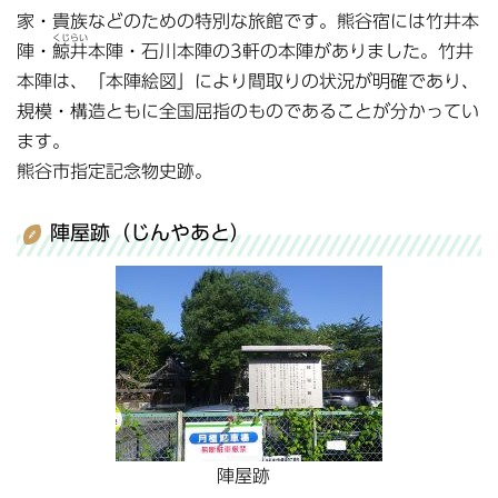
家・貴族などのための特別な旅館です。熊谷宿には竹井本
くじらい
陣・
鯨井
本陣・石川本陣の3軒の本陣がありました。竹井
本陣は、「本陣絵図」により間取りの状況が明確であり、
規模・構造ともに全国屈指のものであることが分かってい
ます。
熊谷市指定記念物史跡。
陣屋跡（じんやあと）
陣屋跡