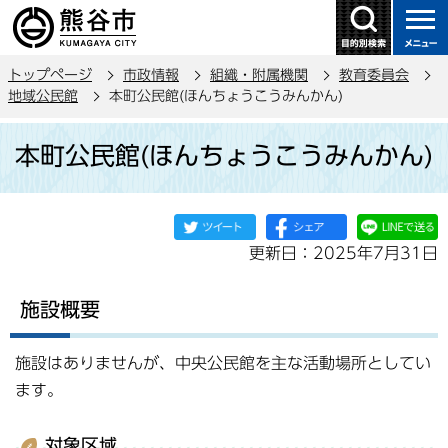
こ
の
ペ
トップページ
市政情報
組織・附属機関
教育委員会
ー
地域公民館
本町公民館(ほんちょうこうみんかん)
ジ
本
の
本町公民館(ほんちょうこうみんかん)
文
先
こ
頭
こ
で
か
す
更新日：2025年7月31日
ら
施設概要
施設はありませんが、中央公民館を主な活動場所としてい
ます。
対象区域