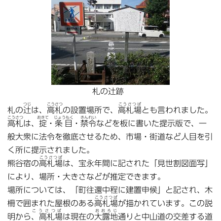
札の辻跡
つじ
こうさつ
こうさつば
札の
辻
は、
高札
の設置場所で、
高札場
とも言われました。
こうさつ
おきて
じょうもく
きんれい
高札
は、
掟
・
条目
・
禁令
などを板に書いた提示版で、一
般大衆に法令を徹底させるため、市場・街道など人目を引
く所に提示されました。
こうさつば
熊谷宿の
高札場
は、宝永年間に記された「見世割図面写」
により、場所・大きさなどが推定できます。
場所については、「町往還中程に建置申候」と記され、木
こうさつば
柵で囲まれた屋根のある
高札場
が描かれています。この説
こうさつば
おおろじ
明から
、高札場
は現在の
大露地
通りと中山道の交差する道