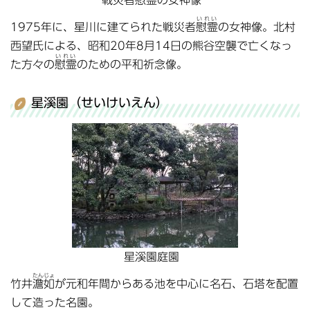
戦災者慰霊の女神像
いれい
1975年に、星川に建てられた戦災者
慰霊
の女神像。北村
西望氏による、昭和20年8月14日の熊谷空襲で亡くなっ
いれい
た方々の
慰霊
のための平和祈念像。
星溪園（せいけいえん）
星溪園庭園
たんじょ
竹井
澹如
が元和年間からある池を中心に名石、石塔を配置
して造った名園。