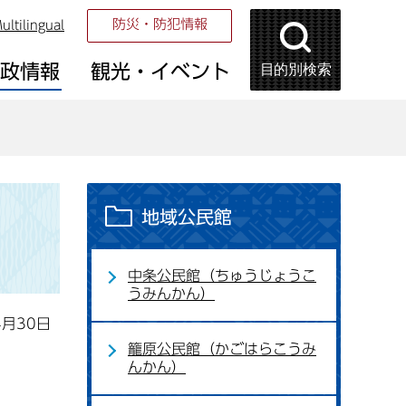
防災・防犯情報
ultilingual
目的別検索
市政情報
観光・イベント
地域公民館
中条公民館（ちゅうじょうこ
うみんかん）
4月30日
籠原公民館（かごはらこうみ
んかん）