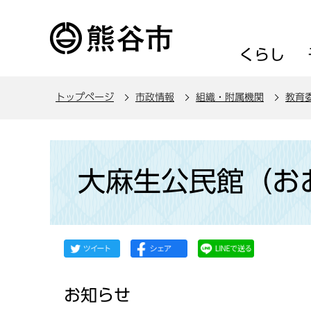
こ
の
ペ
くらし
ー
ジ
トップページ
市政情報
組織・附属機関
教育
の
先
頭
本
で
文
大麻生公民館（お
す
こ
こ
か
ら
お知らせ