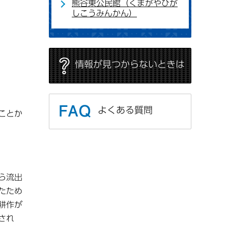
熊谷東公民館（くまがやひが
しこうみんかん）
情報が見つからないときは
よくある質問
ことか
ら流出
たため
耕作が
され