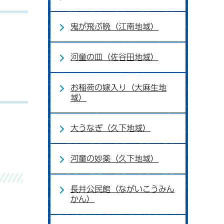
鬼が飛ぶ晩（江南地域）
河童の皿（佐谷田地域）
お稲荷の嫁入り（大麻生地
域）
大うなぎ（久下地域）
河童の妙薬（久下地域）
長井公民館（ながいこうみん
かん）