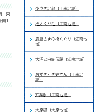
夜泣き地蔵（江南地域）
南、東
原南1
権太くり毛（江南地域）
鹿島さまの橋くぐり（江南地
域）
大沼と白蛇伝説（江南地域）
あずきとぎ婆さん（江南地
域）
穴薬師（江南地域）
大原狐（大原地域）