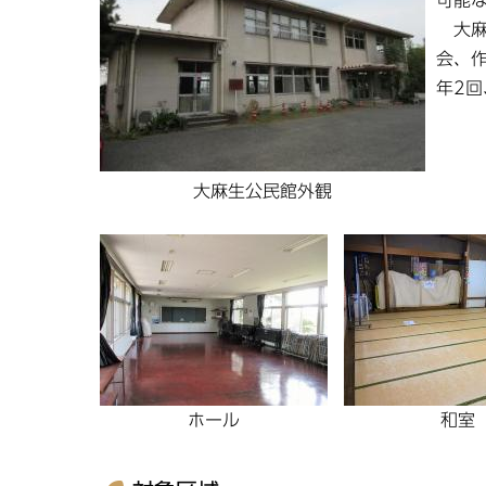
可能
大麻
会、
年2
大麻生公民館外観
ホール
和室