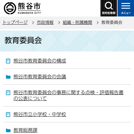
こ
の
ペ
トップページ
市政情報
組織・附属機関
教育委員会
ー
ジ
本
教育委員会
の
文
先
こ
頭
こ
熊谷市教育委員会の構成
で
か
す
ら
熊谷市教育委員会の会議
熊谷市教育委員会の事務に関する点検・評価報告書
の公表について
熊谷市立小学校・中学校
教育総務課