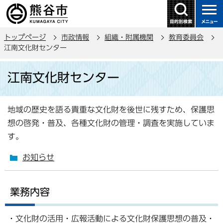
こ
の
ペ
トップページ
市政情報
組織・附属機関
教育委員会
ー
江南文化財センター
ジ
本
の
江南文化財センター
文
先
こ
頭
こ
で
地域の歴史を語る貴重な文化財を後世に残すため、保護思
か
す
想の啓発・普及、各種文化財の管理・調査を実施していま
ら
す。
お知らせ
業務内容
・文化財の活用・広報活動による文化財保護思想の普及・