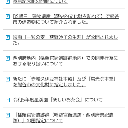
長島記念館の開館について
BS朝日 建物遺産【歴史的文化財を訪ねて】で熊谷
市の建造物について紹介されました。
映画「一粒の麦 荻野吟子の生涯」が公開されまし
た。
西別府地内（幡羅官衙遺跡群地内）での開発行為に
おける取り扱いについて
新たに「赤城久伊豆神社本殿」及び「常光院本堂」
を熊谷市の文化財に指定しました。
令和5年度星溪園「楽しいお茶会」について
「幡羅官衙遺跡群（幡羅官衙遺跡・西別府祭祀遺
跡）」の国指定について