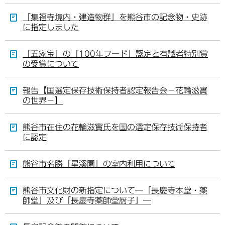
「集福寺境内・建造物群」を熊谷市の記念物・史跡
に指定しました
「五家宝」の「100年フード」認定と有識者特別賞
の受賞について
報告【国選定保存技術保持者認定報告会－花輪滋實
の世界－】
熊谷市在住の花輪滋實氏を国の選定保存技術保持者
に認定
熊谷市名勝「星溪園」の室内利用について
熊谷市文化財の新指定について―「長慶寺本堂・薬
師堂」及び「長慶寺薬師堂厨子」―