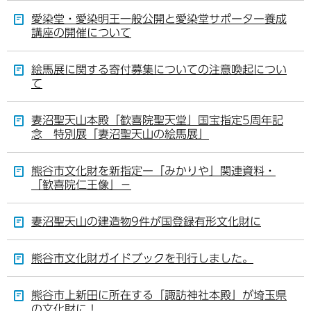
愛染堂・愛染明王一般公開と愛染堂サポーター養成
講座の開催について
絵馬展に関する寄付募集についての注意喚起につい
て
妻沼聖天山本殿「歓喜院聖天堂」国宝指定5周年記
念 特別展「妻沼聖天山の絵馬展」
熊谷市文化財を新指定ー「みかりや」関連資料・
「歓喜院仁王像」－
妻沼聖天山の建造物9件が国登録有形文化財に
熊谷市文化財ガイドブックを刊行しました。
熊谷市上新田に所在する「諏訪神社本殿」が埼玉県
の文化財に！