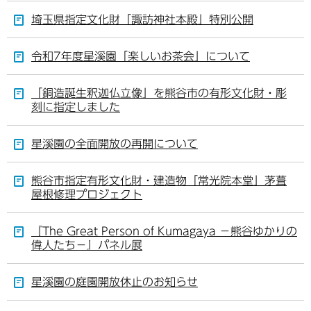
埼玉県指定文化財「諏訪神社本殿」特別公開
令和7年度星溪園「楽しいお茶会」について
「銅造誕生釈迦仏立像」を熊谷市の有形文化財・彫
刻に指定しました
星溪園の全面開放の再開について
熊谷市指定有形文化財・建造物「常光院本堂」茅葺
屋根修理プロジェクト
『The Great Person of Kumagaya －熊谷ゆかりの
偉人たち－』パネル展
星溪園の庭園開放休止のお知らせ