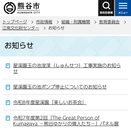
こ
の
ペ
トップページ
市政情報
組織・附属機関
教育委員会
ー
江南文化財センター
お知らせ
ジ
本
の
お知らせ
文
先
こ
頭
こ
で
星溪園玉の池浚渫（しゅんせつ）工事実施のお知ら
か
す
せ
ら
星溪園玉の池ポンプ停止についてのお知らせ
令和8年度星溪園「楽しいお茶会」
令和7年度第2回『The Great Person of
Kumagaya －熊谷ゆかりの偉人たち－』パネル展