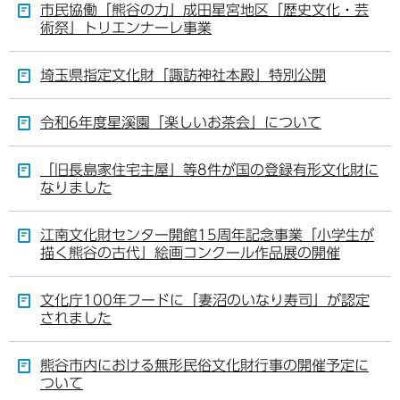
市民協働「熊谷の力」成田星宮地区「歴史文化・芸
術祭」トリエンナーレ事業
埼玉県指定文化財「諏訪神社本殿」特別公開
令和6年度星溪園「楽しいお茶会」について
「旧長島家住宅主屋」等8件が国の登録有形文化財に
なりました
江南文化財センター開館15周年記念事業「小学生が
描く熊谷の古代」絵画コンクール作品展の開催
文化庁100年フードに「妻沼のいなり寿司」が認定
されました
熊谷市内における無形民俗文化財行事の開催予定に
ついて