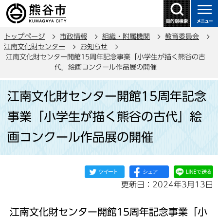
こ
の
ペ
トップページ
市政情報
組織・附属機関
教育委員会
ー
江南文化財センター
お知らせ
ジ
江南文化財センター開館15周年記念事業「小学生が描く熊谷の古
の
代」絵画コンクール作品展の開催
先
本
頭
江南文化財センター開館15周年記念
文
で
こ
事業「小学生が描く熊谷の古代」絵
す
こ
画コンクール作品展の開催
か
ら
更新日：2024年3月13日
江南文化財センター開館15周年記念事業「小