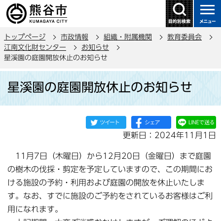
こ
の
ペ
トップページ
市政情報
組織・附属機関
教育委員会
ー
江南文化財センター
お知らせ
ジ
星溪園の庭園開放休止のお知らせ
の
本
先
星溪園の庭園開放休止のお知らせ
文
頭
こ
で
こ
す
か
更新日：2024年11月1日
ら
11月7日（木曜日）から12月20日（金曜日）まで庭園
の樹木の伐採・剪定を予定していますので、この期間にお
ける施設の予約・利用および庭園の開放を休止いたしま
す。なお、すでに施設のご予約をされているお客様はご利
用になれます。