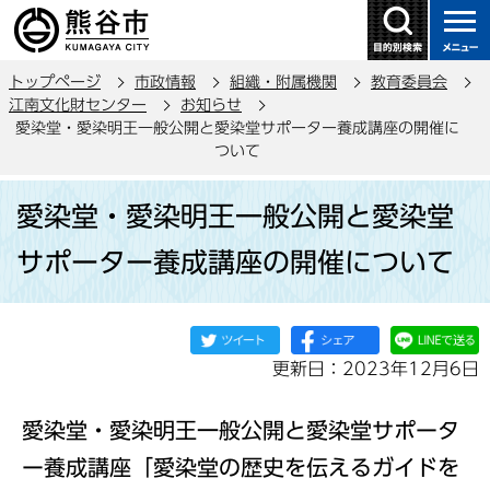
こ
の
ペ
トップページ
市政情報
組織・附属機関
教育委員会
ー
江南文化財センター
お知らせ
ジ
愛染堂・愛染明王一般公開と愛染堂サポーター養成講座の開催に
の
ついて
先
本
頭
愛染堂・愛染明王一般公開と愛染堂
文
で
こ
サポーター養成講座の開催について
す
こ
か
ら
更新日：2023年12月6日
愛染堂・愛染明王一般公開と愛染堂サポータ
ー養成講座「愛染堂の歴史を伝えるガイドを