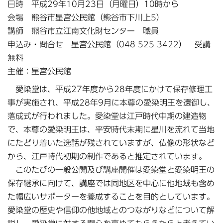
日時 平成29年10月23日（月曜日）10時から
会場 熊谷市星宮公民館（熊谷市下川上5）
講師 熊谷市立江南文化財センター 職員
申込み・問合せ 星宮公民館（048 525 3422） 受講
無料
主催：星宮公民館
愛染堂は、平成27年度から28年度にかけて保存修理工
事が実施され、平成28年9月に本尊の愛染明王を還御し、
落成式が行われました。愛染堂は江戸時代中期の建造物
で、本尊の愛染明王は、平安時代末期に星川を流れて当地
にたどり着いた逸話が残されていますが、仏像の形状など
から、江戸時代初期の制作であると推定されています。
このたびの一般公開及び講座開催は愛染堂と愛染明王の
保存継承に向けて、講座では同地区を中心に他地域も含め
た幅広いサポーターを養成することを目的としています。
愛染堂の歴史や信仰の他地域とのつながりなどについて解