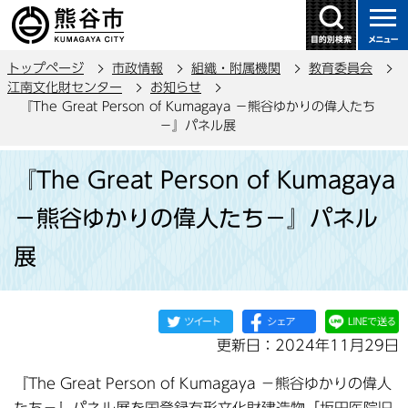
こ
の
ペ
トップページ
市政情報
組織・附属機関
教育委員会
ー
江南文化財センター
お知らせ
ジ
『The Great Person of Kumagaya －熊谷ゆかりの偉人たち
の
－』パネル展
先
本
頭
『The Great Person of Kumagaya
文
で
こ
－熊谷ゆかりの偉人たち－』パネル
す
こ
展
か
ら
更新日：2024年11月29日
『The Great Person of Kumagaya －熊谷ゆかりの偉人